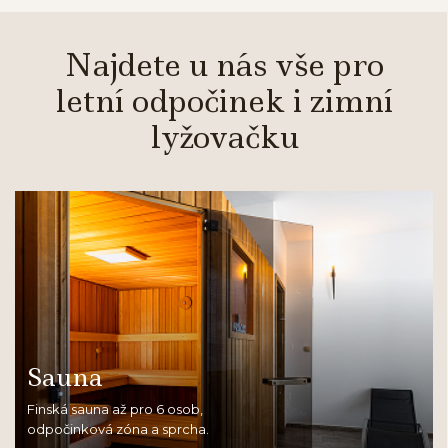
Najdete u nás vše pro
letní odpočinek i zimní
lyžovačku
Sauna
Finská sauna až pro 6 osob,
odpočinková zóna a sprcha.