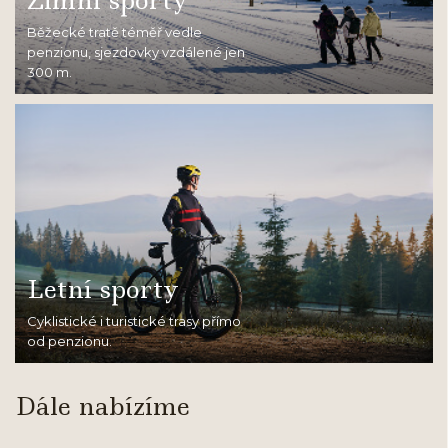
Zimní sporty
Běžecké tratě téměř vedle
penzionu, sjezdovky vzdálené jen
300 m.
Letní sporty
Cyklistické i turistické trasy přímo
od penzionu.
Dále nabízíme